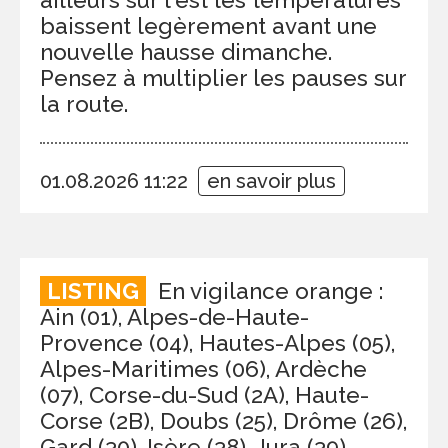
baissent legèrement avant une
nouvelle hausse dimanche.
Pensez à multiplier les pauses sur
la route.
01.08.2026 11:22
en savoir plus
LISTING
En vigilance orange :
Ain (01), Alpes-de-Haute-
Provence (04), Hautes-Alpes (05),
Alpes-Maritimes (06), Ardèche
(07), Corse-du-Sud (2A), Haute-
Corse (2B), Doubs (25), Drôme (26),
Gard (30), Isère (38), Jura (39),